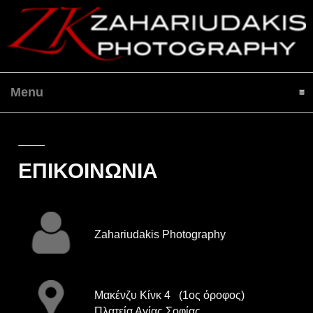
Menu
click to expand contents
Home
»
CONTACT
ΕΠΙΚΟΙΝΩΝΙΑ
Zahariudakis Photography
Μακένζυ Κίνκ 4 (1ος όροφος)
Πλατεία Αγίας Σοφίας